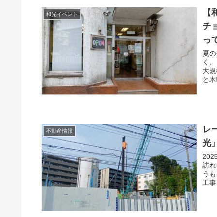
【
和光イベント
チ
っ
夏の
く、
大規
と木
レ
不動産情報
光
20
訪れ
うも
工事を