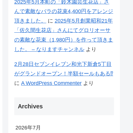
2025年5月本町の「鈴木園芸生花店」さ
んで素敵なバラの花束4,400円をアレンジ
頂きました。
に
2025年5月創業昭和21年
「佐久間生花店」さんにてグロリオーサ
の素敵な花束（1,980円）を作って頂きま
した。 – なりますチャンネル
より
2月28日セブンイレブン和光下新倉5丁目
がグランドオープン！半額セールもある⁉
に
A WordPress Commenter
より
Archives
2026年7月