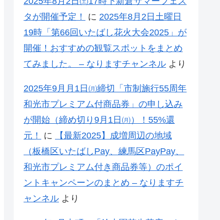
2025年8月2日㈯17時下新倉サマーフェス
タが開催予定！
に
2025年8月2日土曜日
19時「第66回いたばし花火大会2025」が
開催！おすすめの観覧スポットをまとめ
てみました。 – なりますチャンネル
より
2025年9月月1日㈪締切「市制施行55周年
和光市プレミアム付商品券」の申し込み
が開始（締め切り9月1日㈪）！55%還
元！
に
【最新2025】成増周辺の地域
（板橋区いたばしPay、練馬区PayPay、
和光市プレミアム付き商品券等）のポイ
ントキャンペーンのまとめ – なりますチ
ャンネル
より