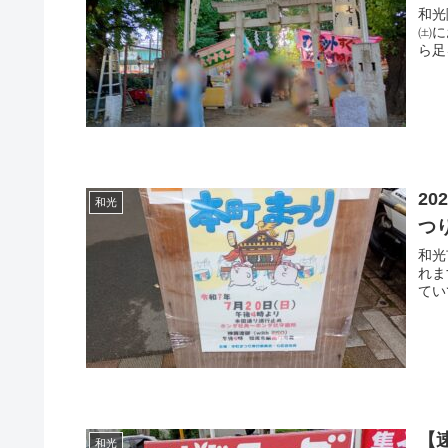
和光
㈯に
ら足
2
和光
つ
和光
れま
てい
【
和光