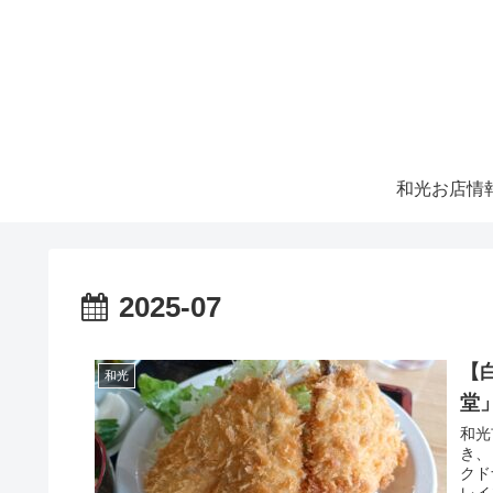
和光お店情
2025-07
【
和光
堂
和光
き、
クド
レイ