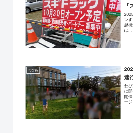
「
20
ンす
越街
は...
2
わぴあ
速
わぴ
に開
開催
ージ