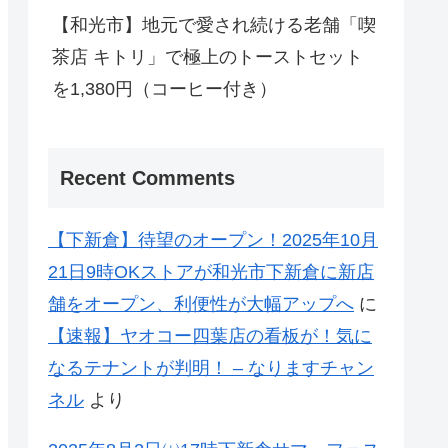
【和光市】地元で愛され続ける老舗「喫
茶店 キトリ」で極上のトーストセット
を1,380円（コーヒー付き）
Recent Comments
【下新倉】待望のオープン！2025年10月
21日9時OKストアが和光市下新倉に新店
舗をオープン、利便性が大幅アップへ
に
【速報】ヤオコー四葉店の看板が！気に
なるテナントが判明！ – なりますチャン
ネル
より