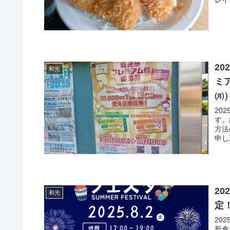
2
和光
ミ
㈪
20
す。
方法
申し込
2
和光
定
20
新倉