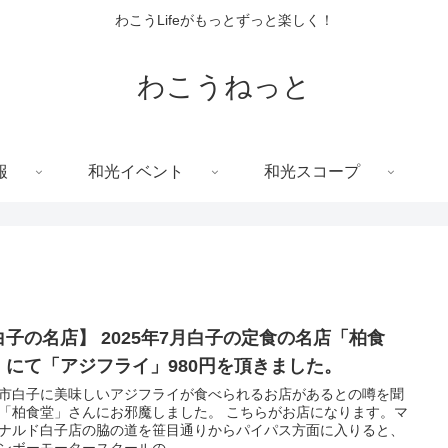
わこうLifeがもっとずっと楽しく！
わこうねっと
報
和光イベント
和光スコープ
白子の名店】 2025年7月白子の定食の名店「柏食
」にて「アジフライ」980円を頂きました。
市白子に美味しいアジフライが食べられるお店があるとの噂を聞
「柏食堂」さんにお邪魔しました。 こちらがお店になります。マ
ナルド白子店の脇の道を笹目通りからパイパス方面に入りると、
ンボーモータースクールの...