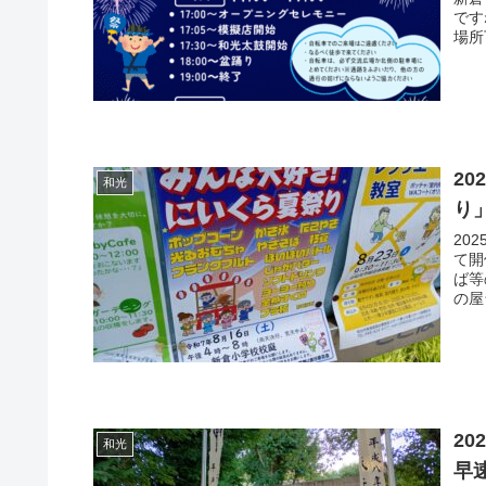
です
場所
2
和光
り
20
て開
ば等
の屋
2
和光
早