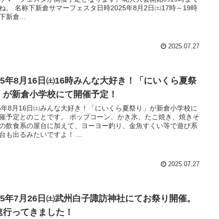
ね。 名称下新倉サマーフェスタ日時2025年8月2日㈯17時～19時
下新倉...
2025.07.27
025年8月16日㈯16時みんな大好き！「にいくら夏祭
」が新倉小学校にて開催予定！
25年8月16日㈯みんな大好き！「にいくら夏祭り」が新倉小学校に
催予定とのことです。 ポップコーン、かき氷、たこ焼き、焼きそ
の飲食系の屋台に加えて、ヨーヨー釣り、金魚すくい等で遊び系
台も出るみたいですよ！ ...
2025.07.27
025年7月26日㈯武州白子諏訪神社にてお祭り開催。
速行ってきました！