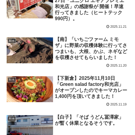
27日「ユニクロ エキアプレミエ
和光店」の感謝祭が 開催！早速
行ってきました（ヒートテック
990円）。
2025.11.21
【南】「いちごファーム ミモ
和光
ザ」に野菜の収穫体験に行ってさ
つまいも、大根、かぶ、ネギなど
を収穫させてもらいました！
2025.11.20
【下新倉】2025年11月10日
和光
「Green salad factory和光店」
がオープンしたのでキーマカレー
1,400円を頂いてきました！
2025.11.19
【白子】「そば うどん冨澤家」
和光
が暫く休業となるそうです。