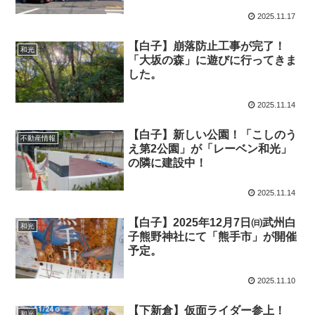
2025.11.17
【白子】崩落防止工事が完了！
和光
「大坂の森」に遊びに行ってきま
した。
2025.11.14
【白子】新しい公園！「こしのう
不動産情報
え第2公園」が「レーベン和光」
の隣に建設中！
2025.11.14
【白子】2025年12月7日㈰武州白
和光
子熊野神社にて「熊手市」が開催
予定。
2025.11.10
【下新倉】仮面ライダー参上！
和光