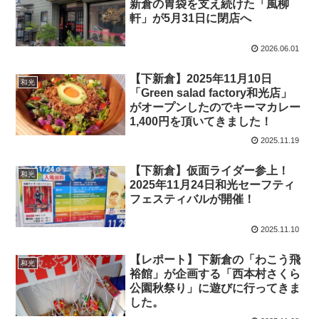
新倉の胃袋を支え続けた「風柳
軒」が5月31日に閉店へ
2026.06.01
【下新倉】2025年11月10日
和光
「Green salad factory和光店」
がオープンしたのでキーマカレー
1,400円を頂いてきました！
2025.11.19
【下新倉】仮面ライダー参上！
和光
2025年11月24日和光セーフティ
フェスティバルが開催！
2025.11.10
【レポート】下新倉の「わこう飛
和光
裕館」が企画する「西本村さくら
公園秋祭り」に遊びに行ってきま
した。