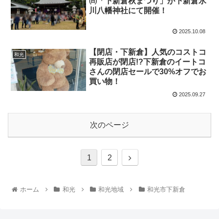
㈰「下新倉秋まつり」が下新倉氷
川八幡神社にて開催！
2025.10.08
【閉店・下新倉】人気のコストコ
和光
再販店が閉店!?下新倉のイートコ
さんの閉店セールで30%オフでお
買い物！
2025.09.27
次のページ
1
2
ホーム
和光
和光地域
和光市下新倉