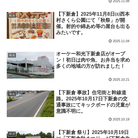
2025.11.08
【下新倉】2025年11月8日㈯西本
和光
村さくら公園にて「秋祭」が開
催。射的や綿あめ等の屋台も出る
みたいです。
2025.11.04
オーケー和光下新倉店がオープ
和光
ン！初日は肉や魚、お弁当を求め
多くの地域の方が訪れました！
2025.10.21
【下新倉 事故】住宅街と幹線道
和光
路。2025年10月17日下新倉の交
通事故にてキックボードの児童が
意識不明に。
2025.10.19
【下新倉 祭り】2025年10月19日
和光