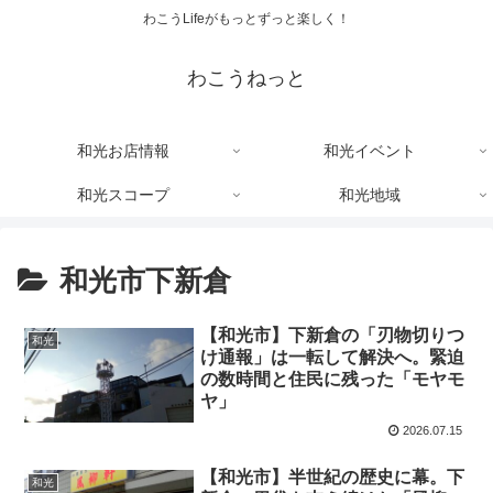
わこうLifeがもっとずっと楽しく！
わこうねっと
和光お店情報
和光イベント
和光スコープ
和光地域
和光市下新倉
【和光市】下新倉の「刃物切りつ
和光
け通報」は一転して解決へ。緊迫
の数時間と住民に残った「モヤモ
ヤ」
2026.07.15
【和光市】半世紀の歴史に幕。下
和光