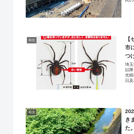
【
和光
市
つ
埼玉
以降
光樹
日及
2
和光
き
た