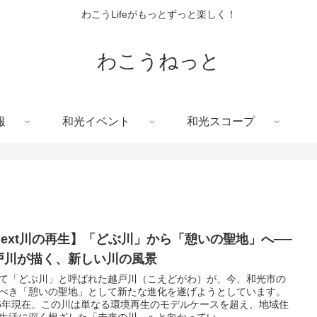
わこうLifeがもっとずっと楽しく！
わこうねっと
報
和光イベント
和光スコープ
Next川の再生】「どぶ川」から「憩いの聖地」へ──
戸川が描く、新しい川の風景
て「どぶ川」と呼ばれた越戸川（こえどがわ）が、今、和光市の
べき「憩いの聖地」として新たな進化を遂げようとしています。
26年現在、この川は単なる環境再生のモデルケースを超え、地域住
生活に深く根ざした「未来の川」へと向かってい...