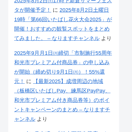
2025年8月2日㈯17時下新倉サマーフェス
タが開催予定！
に
2025年8月2日土曜日
19時「第66回いたばし花火大会2025」が
開催！おすすめの観覧スポットをまとめ
てみました。 – なりますチャンネル
より
2025年9月月1日㈪締切「市制施行55周年
和光市プレミアム付商品券」の申し込み
が開始（締め切り9月1日㈪）！55%還
元！
に
【最新2025】成増周辺の地域
（板橋区いたばしPay、練馬区PayPay、
和光市プレミアム付き商品券等）のポイ
ントキャンペーンのまとめ – なりますチ
ャンネル
より