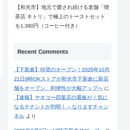
【和光市】地元で愛され続ける老舗「喫
茶店 キトリ」で極上のトーストセット
を1,380円（コーヒー付き）
Recent Comments
【下新倉】待望のオープン！2025年10月
21日9時OKストアが和光市下新倉に新店
舗をオープン、利便性が大幅アップへ
に
【速報】ヤオコー四葉店の看板が！気に
なるテナントが判明！ – なりますチャン
ネル
より