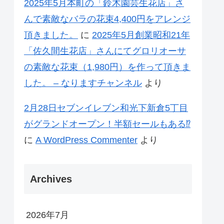
2025年5月本町の「鈴木園芸生花店」さ
んで素敵なバラの花束4,400円をアレンジ
頂きました。
に
2025年5月創業昭和21年
「佐久間生花店」さんにてグロリオーサ
の素敵な花束（1,980円）を作って頂きま
した。 – なりますチャンネル
より
2月28日セブンイレブン和光下新倉5丁目
がグランドオープン！半額セールもある⁉
に
A WordPress Commenter
より
Archives
2026年7月