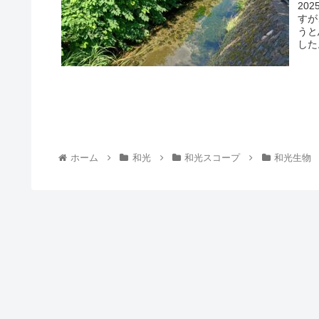
20
すが
うと
した。
ホーム
和光
和光スコープ
和光生物