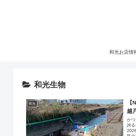
和光お店情
和光生物
【
和光
越
かつ
誇る
20
民の