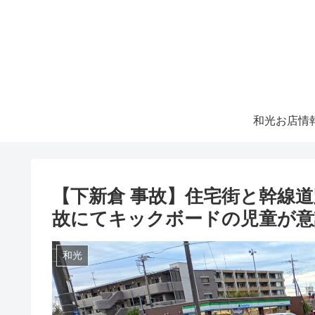
和光お店情
【下新倉 事故】住宅街と幹線道路
故にてキックボードの児童が意
和光