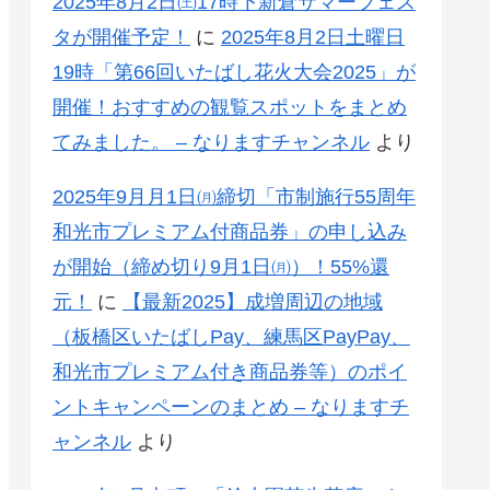
2025年8月2日㈯17時下新倉サマーフェス
タが開催予定！
に
2025年8月2日土曜日
19時「第66回いたばし花火大会2025」が
開催！おすすめの観覧スポットをまとめ
てみました。 – なりますチャンネル
より
2025年9月月1日㈪締切「市制施行55周年
和光市プレミアム付商品券」の申し込み
が開始（締め切り9月1日㈪）！55%還
元！
に
【最新2025】成増周辺の地域
（板橋区いたばしPay、練馬区PayPay、
和光市プレミアム付き商品券等）のポイ
ントキャンペーンのまとめ – なりますチ
ャンネル
より