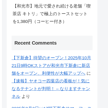
【和光市】地元で愛され続ける老舗「喫
茶店 キトリ」で極上のトーストセット
を1,380円（コーヒー付き）
Recent Comments
【下新倉】待望のオープン！2025年10月
21日9時OKストアが和光市下新倉に新店
舗をオープン、利便性が大幅アップへ
に
【速報】ヤオコー四葉店の看板が！気に
なるテナントが判明！ – なりますチャン
ネル
より