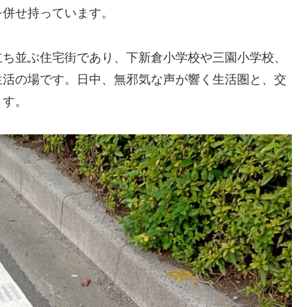
を併せ持っています。
立ち並ぶ住宅街であり、下新倉小学校や三園小学校、
生活の場です。日中、無邪気な声が響く生活圏と、交
ます。