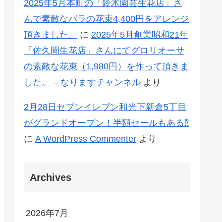
2025年5月本町の「鈴木園芸生花店」さ
んで素敵なバラの花束4,400円をアレンジ
頂きました。
に
2025年5月創業昭和21年
「佐久間生花店」さんにてグロリオーサ
の素敵な花束（1,980円）を作って頂きま
した。 – なりますチャンネル
より
2月28日セブンイレブン和光下新倉5丁目
がグランドオープン！半額セールもある⁉
に
A WordPress Commenter
より
Archives
2026年7月